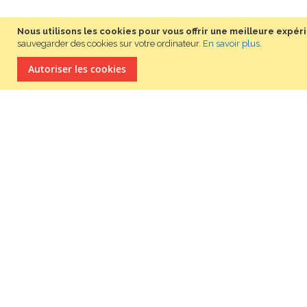
Nous utilisons les cookies pour vous offrir une meilleure expéri
sauvegarder des cookies sur votre ordinateur.
En savoir plus
.
autoriser les cookies
POUR NOUS CONTAC
DEPUIS LA FRANCE : 01.86.86.
9H00 - 12H30 ET 13H30 - 17