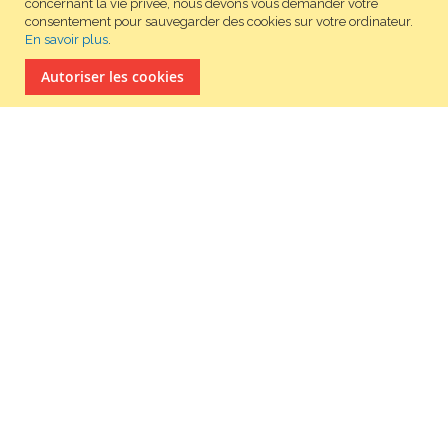
concernant la vie privée, nous devons vous demander votre
consentement pour sauvegarder des cookies sur votre ordinateur.
En savoir plus
.
autoriser les cookies
POUR NOUS CONTACTER